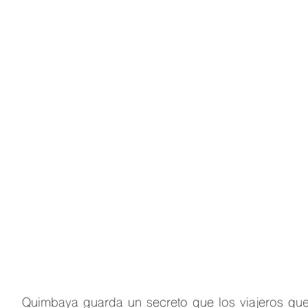
Blog
› Eje Cafetero › Quimbaya, Quindío
Restaurantes en Quimbaya: los
sabores del Eje Cafetero que casi
nadie conoce
10 min lectura
Eje Cafetero
Equipo MuchoSur
Quimbaya guarda un secreto que los viajeros qu