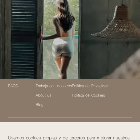
Info y reservas
Corporativo
Legal
DelSur Rewards
Contacto
Condiciones de reserva
Agencias
Newsletter
Aviso legal
FAQS
Trabaja con nosotros
Política de Privacidad
About us
Política de Cookies
Blog
Suscríbete a la newsletter MuchoSur
Usamos cookies propias y de terceros para mejorar nuestros