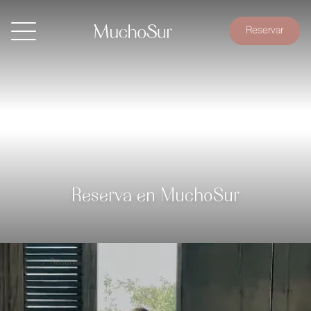
Reservar
Reserva en MuchoSur
Inicio
/
Reserva