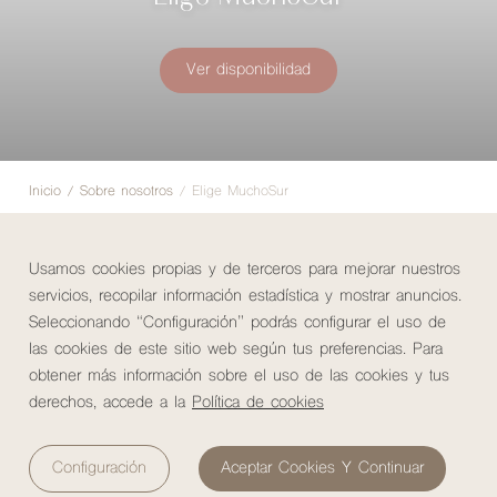
Ver disponibilidad
Inicio
/
Sobre nosotros
/
Elige MuchoSur
Usamos cookies propias y de terceros para mejorar nuestros
servicios, recopilar información estadística y mostrar anuncios.
¿Por qué MuchoSur?
Seleccionando “Configuración” podrás configurar el uso de
las cookies de este sitio web según tus preferencias. Para
obtener más información sobre el uso de las cookies y tus
Porque en
MuchoSur
creemos que el Sur no solo se visita,
derechos, accede a la
Política de cookies
se vive;
que
cada viajero, cada colaborador y cada
comunidad forman parte de algo más grande.
Configuración
Aceptar Cookies Y Continuar
I am Mucho, I am Sur
expresa ese sentimiento de