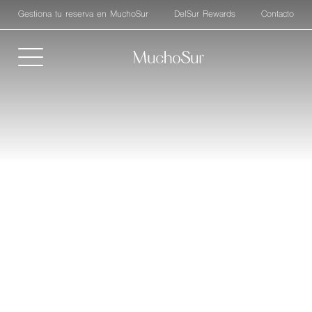
Gestiona tu reserva en MuchoSur
DelSur Rewards
Contacto