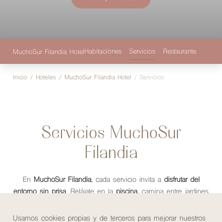
Habitaciones
Servicios
Restaurante
Galerí
MuchoSur Filandia Hotel
Inicio
/
Hoteles
/
MuchoSur Filandia Hotel
/
Servicios
Servicios MuchoSur
Filandia
En
MuchoSur Filandia
, cada servicio invita a
disfrutar del
entorno sin prisa
. Relájate en la
piscina,
camina entre jardines
y senderos nativos, vive nuestras
MuchoSur Experiences
o
trabaja en espacios llenos de luz natural.
Usamos cookies propias y de terceros para mejorar nuestros